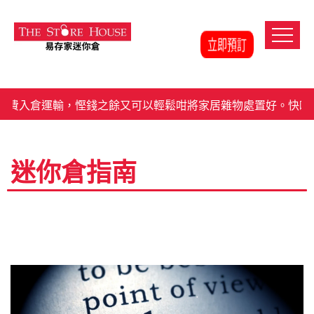
費入倉運輸，慳錢之餘又可以輕鬆咁將家居雜物處置好。快啲
迷你倉指南