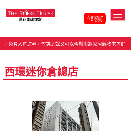
程免費入倉運輸，慳錢之餘又可以輕鬆咁將家居雜物處置好。
西環迷你倉總店