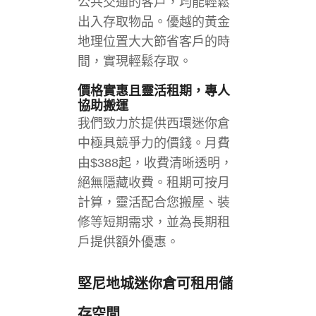
公共交通的客戶，均能輕鬆
出入存取物品。優越的黃金
地理位置大大節省客戶的時
間，實現輕鬆存取。
價格實惠且靈活租期，專人
協助搬運
我們致力於提供西環迷你倉
中極具競爭力的價錢。月費
由$388起，收費清晰透明，
絕無隱藏收費。租期可按月
計算，靈活配合您搬屋、裝
修等短期需求，並為長期租
戶提供額外優惠。
堅尼地城迷你倉
可租用儲
存空間