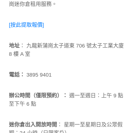
崗迷你倉租用服務。
[按此提取報價]
地址
： 九龍新蒲崗太子道東 706 號太子工業大廈
8 樓 A 室
電話：
3895 9401
辦公時間（僅限預約）：
週一至週日：上午 9 點
至下午 6 點
迷你倉出入開放時間
： 星期⼀⾄星期⽇及公眾假
期：24 小時（只限客⼾）