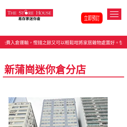
費入倉運輸，慳錢之餘又可以輕鬆咁將家居雜物處置好。快啲
新蒲崗迷你倉分店