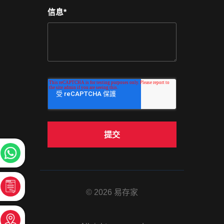
信息
*
地方位置一流，服務態度非常好，值
Allan十分專業
得推薦…👍
求，價錢十分透明
氣舒服。第一次租
© 2026 易存家
好。👏🏻
Read more