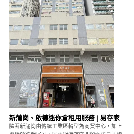
新蒲崗
、
啟德迷你倉租用
服務 | 易存家
隨著新蒲崗由傳統工業區轉型為商貿中心，加上