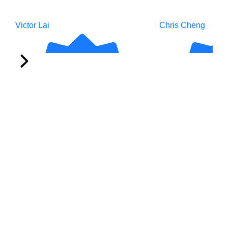
Victor Lai
Chris Cheng
2 days ago
9 days ago