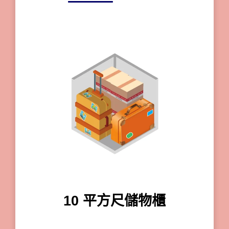
10 平方尺儲物櫃
自存倉 -20 平方尺