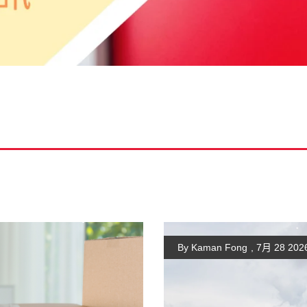
By Kaman Fong
,
7月 28 202