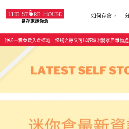
如何存倉
費入倉運輸，慳錢之餘又可以輕鬆咁將家居雜物處置好。快啲