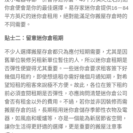
你倉便會是你的最佳選擇。易存家迷你倉提供16－84
平方英尺的迷你倉租用，絕對能滿足你搬屋存倉時的
不同需要。
貼士二：留意迷你倉租期
不少人選擇搬屋存倉都只為應付短期需要，尤其是因
舊單位裝修另租新單位暫住的人，所以迷你倉租期是
否彈性便變得尤其重要。一些迷你倉要求租客簽下好
幾個月租約，即使想退租亦需好幾個月通知期，對希
望短租的租客來說極不方便。故此，各位在簽下租約
前必須查閱租期是否彈性，亦應詢問清楚迷你倉公司
會否有租金以外的費用。不過，若你並非因裝修而需
搬屋存倉的話，長期租用迷你倉儲存季節性衣物及電
器，如風扇和暖爐等，亦是一個能為新居節省空間，
讓你生活得更舒適的選擇，更是重要的搬屋注意事