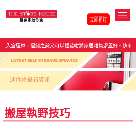
入倉運輸，慳錢之餘又可以輕鬆咁將家居雜物處置好。快啲聯
搬屋執野技巧