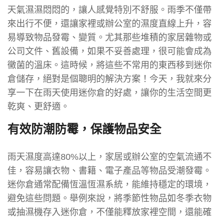
天氣濕濕悶悶的，讓人感覺特別不舒服。雨季不僅帶
來出行不便，還讓家裡或辦公室的濕度直線上升，容
易導致物品發霉、變質。尤其那些堆積的家居雜物或
公司文件、舊設備，如果不妥善處理，很可能會成為
黴菌的溫床。這時候，將這些不常用的東西移到迷你
倉儲存，絕對是個聰明的解決方案！今天，我就來分
享一下在雨天使用迷你倉的好處，讓你的生活空間更
乾爽、更舒適。
有效防潮防霉，保護物品安全
雨天濕度高達80%以上，家居或辦公室的空氣流通不
佳，容易讓衣物、書籍、電子產品等物品受潮發霉。
迷你倉通常配備恆溫恆濕系統，能維持穩定的環境，
避免這些問題。舉例來說，將季節性物品如冬季衣物
或抽濕機存入迷你倉，不僅能釋放家裡空間，還能確