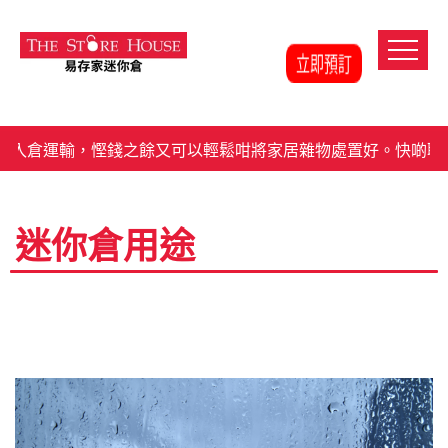
入倉運輸，慳錢之餘又可以輕鬆咁將家居雜物處置好。快啲聯
迷你倉用途