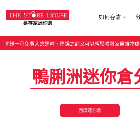
如何存倉
一程免費入倉運輸，慳錢之餘又可以輕鬆咁將家居雜物處置好
鴨脷洲迷你倉分